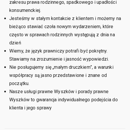
zakresu prawa rodzinnego, spadkowego i upadłości
konsumenckiej.
Jesteśmy w stałym kontakcie z klientem i możemy na
bieżąco stawiać czoła nowym wydarzeniem, które
często w sprawach rodzinnych występują z dnia na
dzień
Wiemy, że język prawniczy potrafi być pokrętny.
Stawiamy na zrozumienie i jasność wypowiedzi.
Nie posługujemy się „małym druczkiem”, a warunki
współpracy są jasno przedstawione i znane od
początku.
Nasze usługi prawne Wyszków i porady prawne
Wyszków to gwarancja indywidualnego podejścia do
klienta i jego sprawy