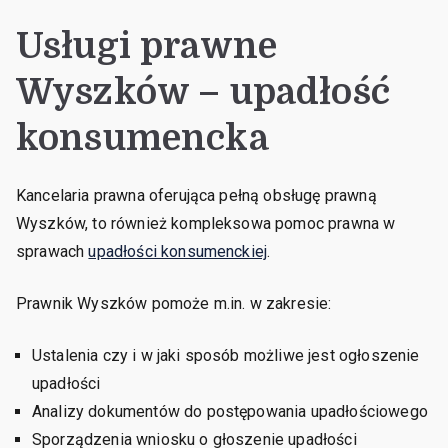
Usługi prawne
Wyszków – upadłość
konsumencka
Kancelaria prawna oferująca pełną obsługę prawną
Wyszków, to również kompleksowa pomoc prawna w
sprawach
upadłości konsumenckiej
.
Prawnik Wyszków pomoże m.in. w zakresie:
Ustalenia czy i w jaki sposób możliwe jest ogłoszenie
upadłości
Analizy dokumentów do postępowania upadłościowego
Sporządzenia wniosku o głoszenie upadłości