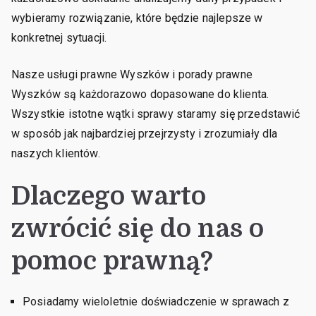
wybieramy rozwiązanie, które będzie najlepsze w
konkretnej sytuacji.
Nasze usługi prawne Wyszków i porady prawne
Wyszków są każdorazowo dopasowane do klienta.
Wszystkie istotne wątki sprawy staramy się przedstawić
w sposób jak najbardziej przejrzysty i zrozumiały dla
naszych klientów.
Dlaczego warto
zwrócić się do nas o
pomoc prawną?
Posiadamy wieloletnie doświadczenie w sprawach z