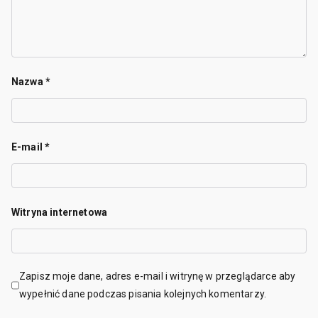
Nazwa
*
E-mail
*
Witryna internetowa
Zapisz moje dane, adres e-mail i witrynę w przeglądarce aby
wypełnić dane podczas pisania kolejnych komentarzy.