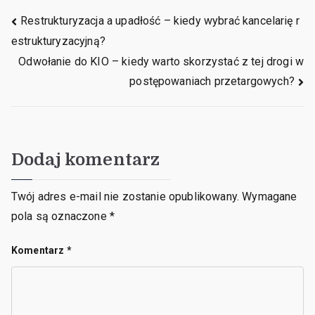
Nawigacja
Restrukturyzacja a upadłość – kiedy wybrać kancelarię r
estrukturyzacyjną?
wpisu
Odwołanie do KIO – kiedy warto skorzystać z tej drogi w
postępowaniach przetargowych?
Dodaj komentarz
Twój adres e-mail nie zostanie opublikowany.
Wymagane
pola są oznaczone
*
Komentarz
*