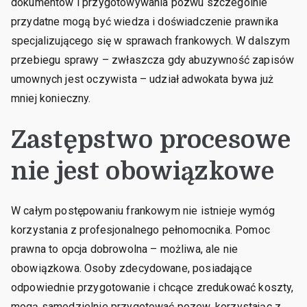
dokumentów i przygotowywania pozwu szczególnie
jest
przydatne mogą być wiedza i doświadczenie prawnika
pomoc
specjalizującego się w sprawach frankowych. W dalszym
adwokata?
przebiegu sprawy – zwłaszcza gdy abuzywność zapisów
umownych jest oczywista – udział adwokata bywa już
mniej konieczny.
Zastępstwo procesowe
nie jest obowiązkowe
W całym postępowaniu frankowym nie istnieje wymóg
korzystania z profesjonalnego pełnomocnika. Pomoc
prawna to opcja dobrowolna – możliwa, ale nie
obowiązkowa. Osoby zdecydowane, posiadające
odpowiednie przygotowanie i chcące zredukować koszty,
mogą samodzielnie przygotować pozew, korzystając z