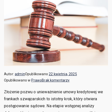
Autor:
admin
Opublikowano
22 kwietnia, 2025
do
Opublikowano w
Prawo
Brak komentarzy
Sprawy
Złożenie pozwu o unieważnienie umowy kredytowej we
frankowe
frankach szwajcarskich to istotny krok, który otwiera
–
czy
postępowanie sądowe. Na etapie wstępnej analizy
konieczna