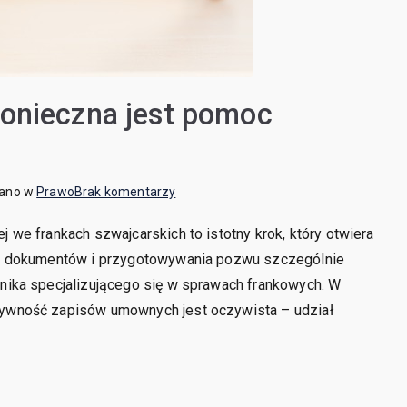
konieczna jest pomoc
do
wano w
Prawo
Brak komentarzy
Sprawy
we frankach szwajcarskich to istotny krok, który otwiera
frankowe
zy dokumentów i przygotowywania pozwu szczególnie
–
czy
ika specjalizującego się w sprawach frankowych. W
konieczna
ywność zapisów umownych jest oczywista – udział
jest
pomoc
adwokata?