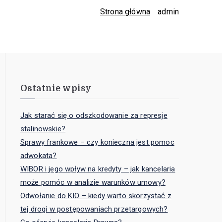
Strona główna
admin
Ostatnie wpisy
Jak starać się o odszkodowanie za represje
stalinowskie?
Sprawy frankowe – czy konieczna jest pomoc
adwokata?
WIBOR i jego wpływ na kredyty – jak kancelaria
może pomóc w analizie warunków umowy?
Odwołanie do KIO – kiedy warto skorzystać z
tej drogi w postępowaniach przetargowych?