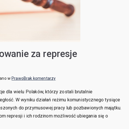
owanie za represje
do
wano w
Prawo
Brak komentarzy
Jak
e dla wielu Polaków, którzy zostali brutalnie
starać
ległość. W wyniku działań reżimu komunistycznego tysiące
się
o
szonych do przymusowej pracy lub pozbawionych majątku.
odszkodowanie
m represji i ich rodzinom możliwość ubiegania się o
za
represje