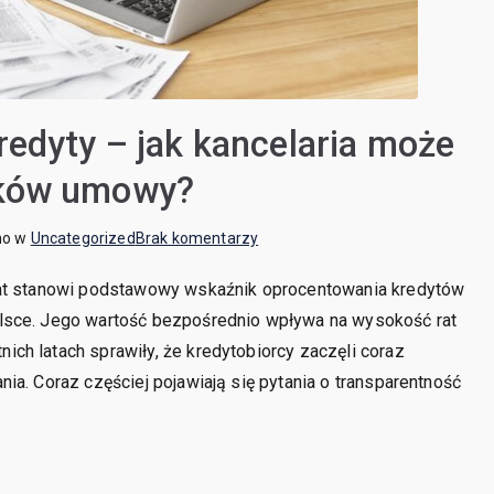
redyty – jak kancelaria może
nków umowy?
do
no w
Uncategorized
Brak komentarzy
WIBOR
lat stanowi podstawowy wskaźnik oprocentowania kredytów
i
lsce. Jego wartość bezpośrednio wpływa na wysokość rat
jego
wpływ
ch latach sprawiły, że kredytobiorcy zaczęli coraz
na
ia. Coraz częściej pojawiają się pytania o transparentność
kredyty
–
jak
kancelaria