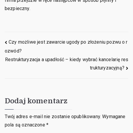
firma przejdzie w ręce następców w sposób płynny i
bezpieczny.
Nawigacja
Czy możliwe jest zawarcie ugody po złożeniu pozwu o r
ozwód?
wpisu
Restrukturyzacja a upadłość – kiedy wybrać kancelarię res
trukturyzacyjną?
Dodaj komentarz
Twój adres e-mail nie zostanie opublikowany.
Wymagane
pola są oznaczone
*