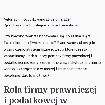
Autor:
admin
Opublikowano
22 sierpnia, 2024
do
Opublikowano w
Uncategorized
Brak komentarzy
Jak
Czy kiedykolwiek zastanawiałeś się, co stanie się z
firma
Twoją firmą po Twojej śmierci? Planowanie sukcesji to
prawnicza
i
ważna część strategii biznesowej, o której często
podatkowa
zapominamy. Jednak przy pomocy firmy prawniczej i
może
podatkowej możemy zapewnić płynną i skuteczną zmianę
pomóc
władzy i zarządzania w naszej firmie na następne
w
pokolenie. Jak to możliwe?
planowaniu
sukcesji
Rola firmy prawniczej
biznesowej?
i podatkowej w